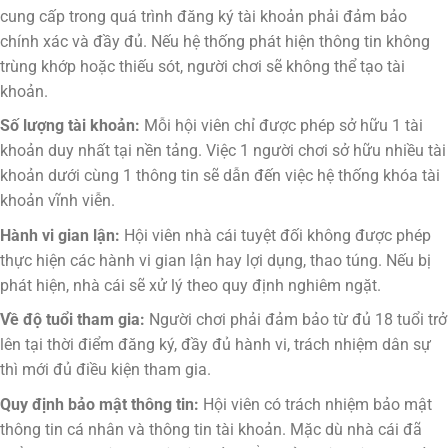
cung cấp trong quá trình đăng ký tài khoản phải đảm bảo
chính xác và đầy đủ. Nếu hệ thống phát hiện thông tin không
trùng khớp hoặc thiếu sót, người chơi sẽ không thể tạo tài
khoản.
Số lượng tài khoản:
Mỗi hội viên chỉ được phép sở hữu 1 tài
khoản duy nhất tại nền tảng. Việc 1 người chơi sở hữu nhiều tài
khoản dưới cùng 1 thông tin sẽ dẫn đến việc hệ thống khóa tài
khoản vĩnh viễn.
Hành vi gian lận:
Hội viên nhà cái tuyệt đối không được phép
thực hiện các hành vi gian lận hay lợi dụng, thao túng. Nếu bị
phát hiện, nhà cái sẽ xử lý theo quy định nghiêm ngặt.
Về độ tuổi tham gia:
Người chơi phải đảm bảo từ đủ 18 tuổi trở
lên tại thời điểm đăng ký, đầy đủ hành vi, trách nhiệm dân sự
thì mới đủ điều kiện tham gia.
Quy định bảo mật thông tin:
Hội viên có trách nhiệm bảo mật
thông tin cá nhân và thông tin tài khoản. Mặc dù nhà cái đã