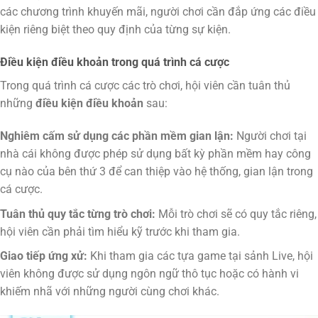
các chương trình khuyến mãi, người chơi cần đắp ứng các điều
kiện riêng biệt theo quy định của từng sự kiện.
Điều kiện điều khoản trong quá trình cá cược
Trong quá trình cá cược các trò chơi, hội viên cần tuân thủ
những
điều kiện điều khoản
sau:
Nghiêm cấm sử dụng các phần mềm gian lận:
Người chơi tại
nhà cái không được phép sử dụng bất kỳ phần mềm hay công
cụ nào của bên thứ 3 để can thiệp vào hệ thống, gian lận trong
cá cược.
Tuân thủ quy tắc từng trò chơi:
Mỗi trò chơi sẽ có quy tắc riêng,
hội viên cần phải tìm hiểu kỹ trước khi tham gia.
Giao tiếp ứng xử:
Khi tham gia các tựa game tại sảnh Live, hội
viên không được sử dụng ngôn ngữ thô tục hoặc có hành vi
khiếm nhã với những người cùng chơi khác.