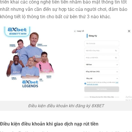
triển khai các công nghệ tiên tiến nhằm bảo mật thông tin tốt
nhất nhưng vẫn cần đến sự hợp tác của người chơi, đảm bảo
không tiết lộ thông tin cho bất cứ bên thứ 3 nào khác.
Điều kiện điều khoản khi đăng ký 8XBET
Điều kiện điều khoản khi giao dịch nạp rút tiền