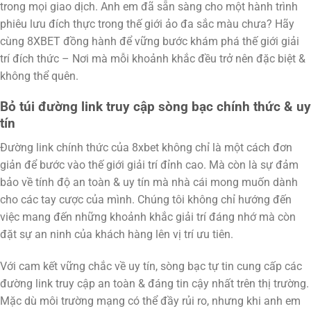
trong mọi giao dịch. Anh em đã sẵn sàng cho một hành trình
phiêu lưu đích thực trong thế giới ảo đa sắc màu chưa? Hãy
cùng 8XBET đồng hành để vững bước khám phá thế giới giải
trí đích thức – Nơi mà mỗi khoảnh khắc đều trở nên đặc biệt &
không thể quên.
Bỏ túi đường link truy cập sòng bạc chính thức & uy
tín
Đường link chính thức của 8xbet không chỉ là một cách đơn
giản để bước vào thế giới giải trí đỉnh cao. Mà còn là sự đảm
bảo về tính độ an toàn & uy tín mà nhà cái mong muốn dành
cho các tay cược của mình. Chúng tôi không chỉ hướng đến
việc mang đến những khoảnh khắc giải trí đáng nhớ mà còn
đặt sự an ninh của khách hàng lên vị trí ưu tiên.
Với cam kết vững chắc về uy tín, sòng bạc tự tin cung cấp các
đường link truy cập an toàn & đáng tin cậy nhất trên thị trường.
Mặc dù môi trường mạng có thể đầy rủi ro, nhưng khi anh em