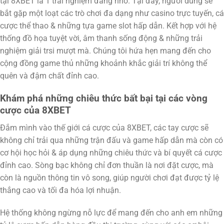
tại 8XBET là 1 trải nghiệm đáng nhớ. Tại đây, người dùng sẽ
bắt gặp một loạt các trò chơi đa dạng như casino trực tuyến, cá
cược thể thao & những tựa game slot hấp dẫn. Kết hợp với hệ
thống đồ họa tuyệt vời, âm thanh sống động & những trải
nghiệm giải trsi mượt mà. Chúng tôi hứa hẹn mang đến cho
cộng đồng game thủ những khoảnh khắc giải trí không thể
quên và đậm chất đỉnh cao.
Khám phá những chiêu thức bất bại tại các vòng
cược của 8XBET
Đắm mình vào thế giới cá cược của 8XBET, các tay cược sẽ
không chỉ trải qua những trận đấu và game hấp dẫn mà còn có
cơ hội học hỏi & áp dụng những chiêu thức và bí quyết cá cược
đỉnh cao. Sòng bạc không chỉ đơn thuần là nơi đặt cược, mà
còn là nguồn thông tin vô song, giúp người chơi đạt được tỷ lệ
thắng cao và tối đa hóa lợi nhuận.
Hệ thống không ngừng nỗ lực để mang đến cho anh em những