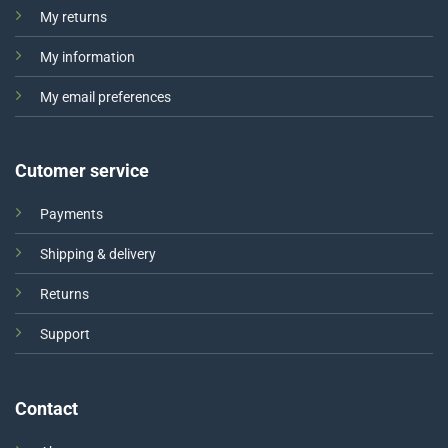
My returns
My information
My email preferences
Cutomer service
Payments
Shipping & delivery
Returns
Support
Contact