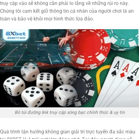
truy cập vào sẽ không cần phải lo lắng về những rủi ro này.
Chúng tôi cam kết giữ thông tin cá nhân của người chơi là an
toàn và bảo vệ khỏi mọi hình thức lừa đảo.
Bỏ túi đường link truy cập sòng bạc chính thức & uy tín
Quá trình tận hưởng không gian giải trí trực tuyến đa sắc màu