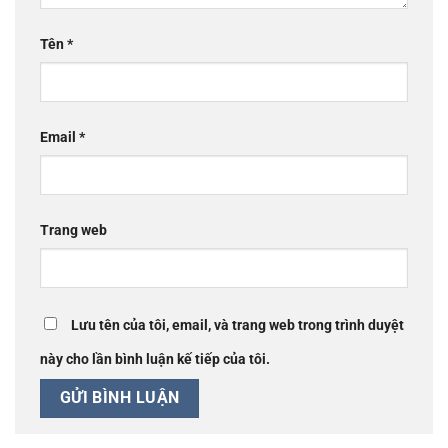
Tên
*
Email
*
Trang web
Lưu tên của tôi, email, và trang web trong trình duyệt
này cho lần bình luận kế tiếp của tôi.