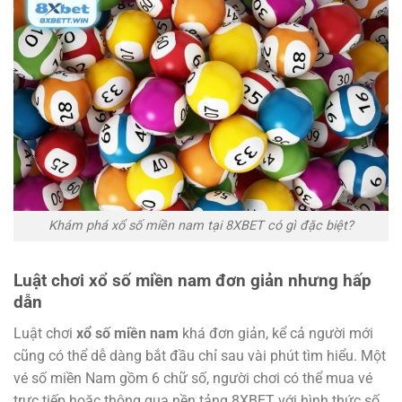
Khám phá xổ số miền nam tại 8XBET có gì đặc biệt?
Luật chơi xổ số miền nam đơn giản nhưng hấp
dẫn
Luật chơi
xổ số miền nam
khá đơn giản, kể cả người mới
cũng có thể dễ dàng bắt đầu chỉ sau vài phút tìm hiểu. Một
vé số miền Nam gồm 6 chữ số, người chơi có thể mua vé
trực tiếp hoặc thông qua nền tảng 8XBET với hình thức số