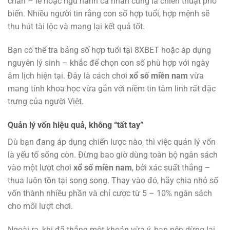
chẵn – lẻ hoặc ngũ hành cá nhân cũng là chiến thuật phổ
biến. Nhiều người tin rằng con số hợp tuổi, hợp mệnh sẽ
thu hút tài lộc và mang lại kết quả tốt.
Bạn có thể tra bảng số hợp tuổi tại 8XBET hoặc áp dụng
nguyên lý sinh – khắc để chọn con số phù hợp với ngày
âm lịch hiện tại. Đây là cách chơi
xổ số miền nam
vừa
mang tính khoa học vừa gắn với niềm tin tâm linh rất đặc
trưng của người Việt.
Quản lý vốn hiệu quả, không “tất tay”
Dù bạn đang áp dụng chiến lược nào, thì việc quản lý vốn
là yếu tố sống còn. Đừng bao giờ dùng toàn bộ ngân sách
vào một lượt chơi
xổ số miền nam
, bởi xác suất thắng –
thua luôn tồn tại song song. Thay vào đó, hãy chia nhỏ số
vốn thành nhiều phần và chỉ cược từ 5 – 10% ngân sách
cho mỗi lượt chơi.
Ngoài ra, khi đã thắng một khoản vừa ý, bạn nên dừng lại