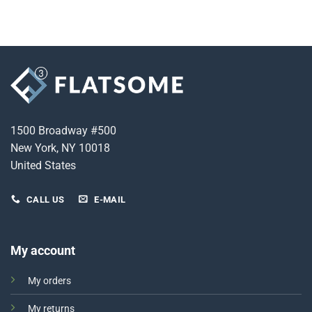
1500 Broadway #500
New York, NY 10018
United States
CALL US
E-MAIL
My account
My orders
My returns