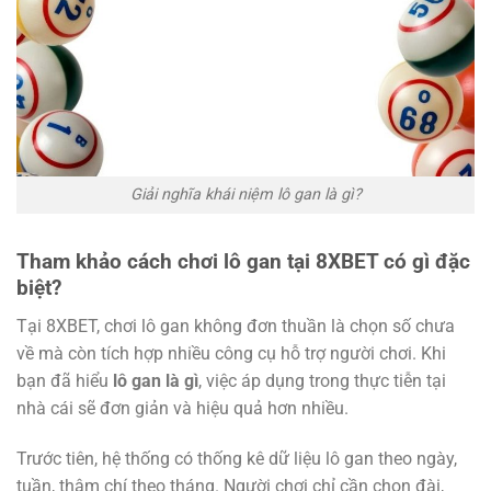
Giải nghĩa khái niệm lô gan là gì?
Tham khảo cách chơi lô gan tại 8XBET có gì đặc
biệt?
Tại 8XBET, chơi lô gan không đơn thuần là chọn số chưa
về mà còn tích hợp nhiều công cụ hỗ trợ người chơi. Khi
bạn đã hiểu
lô gan là gì
, việc áp dụng trong thực tiễn tại
nhà cái sẽ đơn giản và hiệu quả hơn nhiều.
Trước tiên, hệ thống có thống kê dữ liệu lô gan theo ngày,
tuần, thậm chí theo tháng. Người chơi chỉ cần chọn đài,