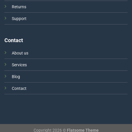
Returns
Support
Contact
About us
Services
Blog
Contact
Copyright 2026 ©
Flatsome Theme