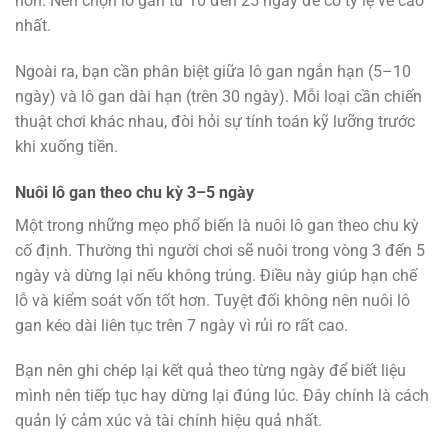
hơn. Nên chọn lô gan từ 10 đến 25 ngày để có tỷ lệ về cao
nhất.
Ngoài ra, bạn cần phân biệt giữa lô gan ngắn hạn (5–10
ngày) và lô gan dài hạn (trên 30 ngày). Mỗi loại cần chiến
thuật chơi khác nhau, đòi hỏi sự tính toán kỹ lưỡng trước
khi xuống tiền.
Nuôi lô gan theo chu kỳ 3–5 ngày
Một trong những mẹo phổ biến là nuôi lô gan theo chu kỳ
cố định. Thường thì người chơi sẽ nuôi trong vòng 3 đến 5
ngày và dừng lại nếu không trúng. Điều này giúp hạn chế
lỗ và kiểm soát vốn tốt hơn. Tuyệt đối không nên nuôi lô
gan kéo dài liên tục trên 7 ngày vì rủi ro rất cao.
Bạn nên ghi chép lại kết quả theo từng ngày để biết liệu
mình nên tiếp tục hay dừng lại đúng lúc. Đây chính là cách
quản lý cảm xúc và tài chính hiệu quả nhất.