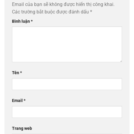
Email của bạn sẽ không được hiển thị công khai.
Các trường bắt buộc được đánh dấu
*
Bình luận
*
Tên
*
Email
*
Trang web