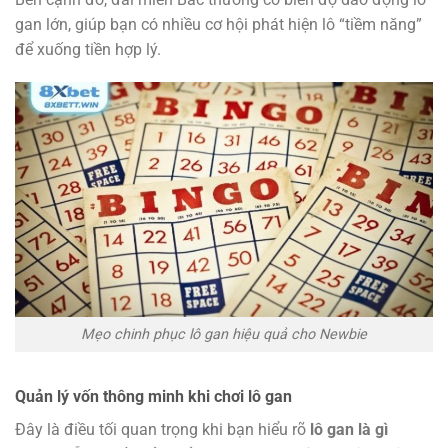
gan lớn, giúp bạn có nhiều cơ hội phát hiện lô “tiềm năng”
để xuống tiền hợp lý.
Mẹo chinh phục lô gan hiệu quả cho Newbie
Quản lý vốn thông minh khi chơi lô gan
Đây là điều tối quan trọng khi bạn hiểu rõ
lô gan là gì