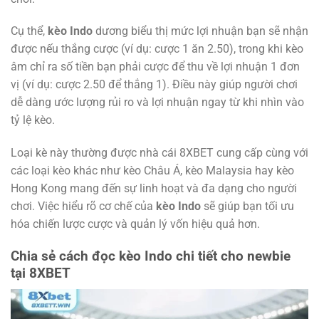
Cụ thể,
kèo Indo
dương biểu thị mức lợi nhuận bạn sẽ nhận
được nếu thắng cược (ví dụ: cược 1 ăn 2.50), trong khi kèo
âm chỉ ra số tiền bạn phải cược để thu về lợi nhuận 1 đơn
vị (ví dụ: cược 2.50 để thắng 1). Điều này giúp người chơi
dễ dàng ước lượng rủi ro và lợi nhuận ngay từ khi nhìn vào
tỷ lệ kèo.
Loại kè này thường được nhà cái 8XBET cung cấp cùng với
các loại kèo khác như kèo Châu Á, kèo Malaysia hay kèo
Hong Kong mang đến sự linh hoạt và đa dạng cho người
chơi. Việc hiểu rõ cơ chế của
kèo Indo
sẽ giúp bạn tối ưu
hóa chiến lược cược và quản lý vốn hiệu quả hơn.
Chia sẻ cách đọc kèo Indo chi tiết cho newbie
tại 8XBET