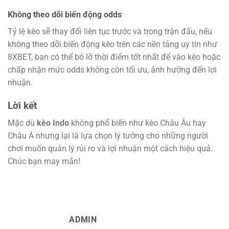
Không theo dõi biến động odds
Tỷ lệ kèo sẽ thay đổi liên tục trước và trong trận đấu, nếu
không theo dõi biến động kèo trên các nền tảng uy tín như
8XBET, bạn có thể bỏ lỡ thời điểm tốt nhất để vào kèo hoặc
chấp nhận mức odds không còn tối ưu, ảnh hưởng đến lợi
nhuận.
Lời kết
Mặc dù
kèo Indo
không phổ biến như kèo Châu Âu hay
Châu Á nhưng lại là lựa chọn lý tưởng cho những người
chơi muốn quản lý rủi ro và lợi nhuận một cách hiệu quả.
Chúc bạn may mắn!
ADMIN