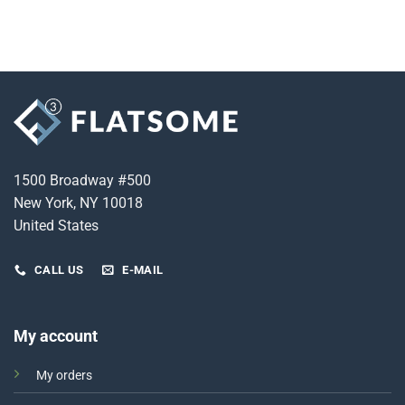
1500 Broadway #500
New York, NY 10018
United States
CALL US
E-MAIL
My account
My orders