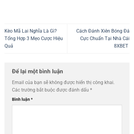
Kèo Mã Lai Nghĩa Là Gì?
Cách Đánh Xiên Bóng Đá
Tổng Hợp 3 Mẹo Cược Hiệu
Cực Chuẩn Tại Nhà Cái
Quả
8XBET
Để lại một bình luận
Email của bạn sẽ không được hiển thị công khai.
Các trường bắt buộc được đánh dấu
*
Bình luận
*