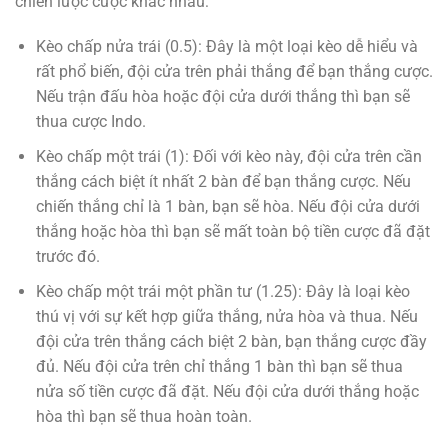
chiến lược cược khác nhau:
Kèo chấp nửa trái (0.5): Đây là một loại kèo dễ hiểu và
rất phổ biến, đội cửa trên phải thắng để bạn thắng cược.
Nếu trận đấu hòa hoặc đội cửa dưới thắng thì bạn sẽ
thua cược Indo.
Kèo chấp một trái (1): Đối với kèo này, đội cửa trên cần
thắng cách biệt ít nhất 2 bàn để bạn thắng cược. Nếu
chiến thắng chỉ là 1 bàn, bạn sẽ hòa. Nếu đội cửa dưới
thắng hoặc hòa thì bạn sẽ mất toàn bộ tiền cược đã đặt
trước đó.
Kèo chấp một trái một phần tư (1.25): Đây là loại kèo
thú vị với sự kết hợp giữa thắng, nửa hòa và thua. Nếu
đội cửa trên thắng cách biệt 2 bàn, bạn thắng cược đầy
đủ. Nếu đội cửa trên chỉ thắng 1 bàn thì bạn sẽ thua
nửa số tiền cược đã đặt. Nếu đội cửa dưới thắng hoặc
hòa thì bạn sẽ thua hoàn toàn.