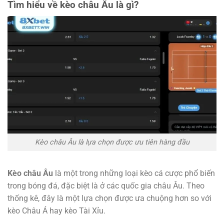
Tìm hiểu về kèo châu Âu là gì?
Kèo châu Âu là lựa chọn được ưu tiên hàng đầu
Kèo châu Âu
là một trong những loại kèo cá cược phổ biến
trong bóng đá, đặc biệt là ở các quốc gia châu Âu. Theo
thống kê, đây là một lựa chọn được ưa chuộng hơn so với
kèo Châu Á hay kèo Tài Xỉu.