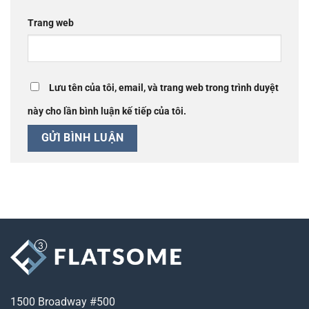
Trang web
Lưu tên của tôi, email, và trang web trong trình duyệt
này cho lần bình luận kế tiếp của tôi.
1500 Broadway #500