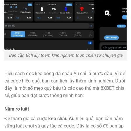
Bạn cần tích lũy thêm kinh nghiệm thực chiến từ chuyên gia
Hiểu cách đọc kèo bóng đá châu Âu chỉ là bước đầu. Vì để
cá cược hiệu quả, bạn cần tích lũy thêm kinh nghiệm. Dưới
đây là một số mẹo quý báu từ các cao thủ mà 8XBET chia
sẻ, giúp bạn đặt cược thông minh hơn:
Nắm rõ luật
Để tham gia cá cược
kèo châu Âu
hiệu quả, bạn cần nắm
vững luật chơi và quy tắc cá cược. Đây là cơ sở để bạn áp