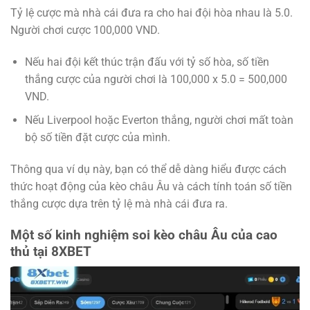
Tỷ lệ cược mà nhà cái đưa ra cho hai đội hòa nhau là 5.0.
Người chơi cược 100,000 VND.
Nếu hai đội kết thúc trận đấu với tỷ số hòa, số tiền
thắng cược của người chơi là 100,000 x 5.0 = 500,000
VND.
Nếu Liverpool hoặc Everton thắng, người chơi mất toàn
bộ số tiền đặt cược của mình.
Thông qua ví dụ này, bạn có thể dễ dàng hiểu được cách
thức hoạt động của kèo châu Âu và cách tính toán số tiền
thắng cược dựa trên tỷ lệ mà nhà cái đưa ra.
Một số kinh nghiệm soi kèo châu Âu của cao
thủ tại 8XBET