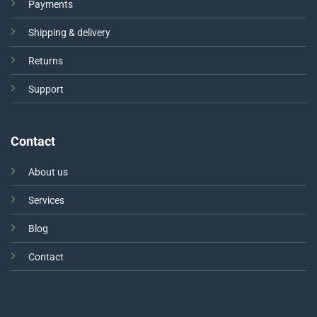
Payments
Shipping & delivery
Returns
Support
Contact
About us
Services
Blog
Contact