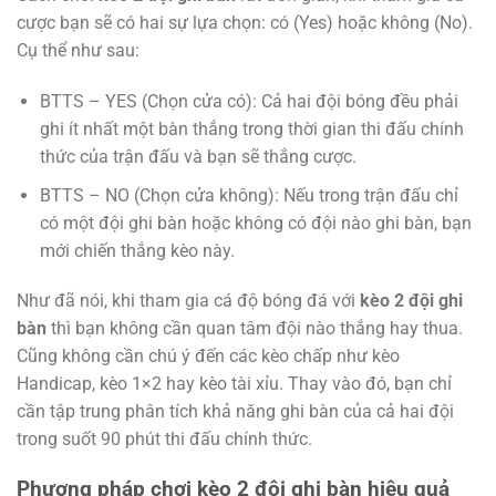
cược bạn sẽ có hai sự lựa chọn: có (Yes) hoặc không (No).
Cụ thể như sau:
BTTS – YES (Chọn cửa có): Cả hai đội bóng đều phải
ghi ít nhất một bàn thắng trong thời gian thi đấu chính
thức của trận đấu và bạn sẽ thắng cược.
BTTS – NO (Chọn cửa không): Nếu trong trận đấu chỉ
có một đội ghi bàn hoặc không có đội nào ghi bàn, bạn
mới chiến thắng kèo này.
Như đã nói, khi tham gia cá độ bóng đá với
kèo 2 đội ghi
bàn
thì bạn không cần quan tâm đội nào thắng hay thua.
Cũng không cần chú ý đến các kèo chấp như kèo
Handicap, kèo 1×2 hay kèo tài xỉu. Thay vào đó, bạn chỉ
cần tập trung phân tích khả năng ghi bàn của cả hai đội
trong suốt 90 phút thi đấu chính thức.
Phương pháp chơi kèo 2 đội ghi bàn hiệu quả