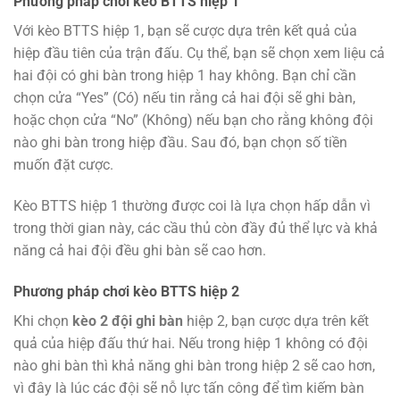
Phương pháp chơi kèo BTTS hiệp 1
Với kèo BTTS hiệp 1, bạn sẽ cược dựa trên kết quả của
hiệp đầu tiên của trận đấu. Cụ thể, bạn sẽ chọn xem liệu cả
hai đội có ghi bàn trong hiệp 1 hay không. Bạn chỉ cần
chọn cửa “Yes” (Có) nếu tin rằng cả hai đội sẽ ghi bàn,
hoặc chọn cửa “No” (Không) nếu bạn cho rằng không đội
nào ghi bàn trong hiệp đầu. Sau đó, bạn chọn số tiền
muốn đặt cược.
Kèo BTTS hiệp 1 thường được coi là lựa chọn hấp dẫn vì
trong thời gian này, các cầu thủ còn đầy đủ thể lực và khả
năng cả hai đội đều ghi bàn sẽ cao hơn.
Phương pháp chơi kèo BTTS hiệp 2
Khi chọn
kèo 2 đội ghi bàn
hiệp 2, bạn cược dựa trên kết
quả của hiệp đấu thứ hai. Nếu trong hiệp 1 không có đội
nào ghi bàn thì khả năng ghi bàn trong hiệp 2 sẽ cao hơn,
vì đây là lúc các đội sẽ nỗ lực tấn công để tìm kiếm bàn