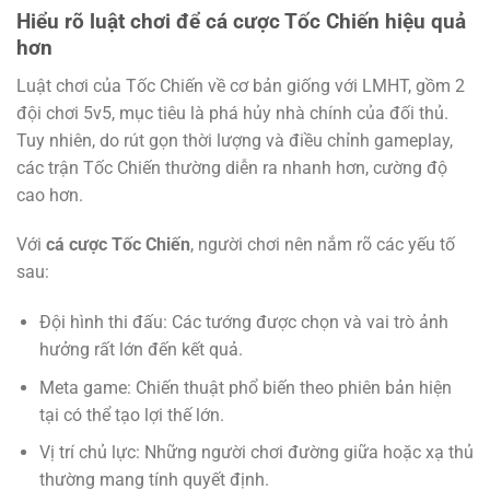
Hiểu rõ luật chơi để cá cược Tốc Chiến hiệu quả
hơn
Luật chơi của Tốc Chiến về cơ bản giống với LMHT, gồm 2
đội chơi 5v5, mục tiêu là phá hủy nhà chính của đối thủ.
Tuy nhiên, do rút gọn thời lượng và điều chỉnh gameplay,
các trận Tốc Chiến thường diễn ra nhanh hơn, cường độ
cao hơn.
Với
cá cược Tốc Chiến
, người chơi nên nắm rõ các yếu tố
sau:
Đội hình thi đấu: Các tướng được chọn và vai trò ảnh
hưởng rất lớn đến kết quả.
Meta game: Chiến thuật phổ biến theo phiên bản hiện
tại có thể tạo lợi thế lớn.
Vị trí chủ lực: Những người chơi đường giữa hoặc xạ thủ
thường mang tính quyết định.