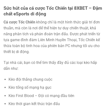
Sức hút của cá cược Tốc Chiến tại 8XBET – Đậm
chất eSports di động
Cá cược Tốc Chiến
không chỉ là một hình thức giải trí đơn
thuần, mà còn là nơi để thể hiện tư duy chiến thuật, khả
năng phân tích và phán đoán trận đấu. Được phát triển từ
tựa game đình đám Liên Minh Huyền Thoại, Tốc Chiến kế
thừa toàn bộ tinh hoa của phiên bản PC nhưng tối ưu cho
thiết bị di động.
Tại nhà cái, bạn có thể tìm thấy đầy đủ các loại kèo hấp
dẫn như:
Kèo đội thắng chung cuộc
Kèo tổng số mạng hạ gục
Kèo First Blood – Đội có mạng đầu tiên
Kèo thời gian kết thúc trận đấu