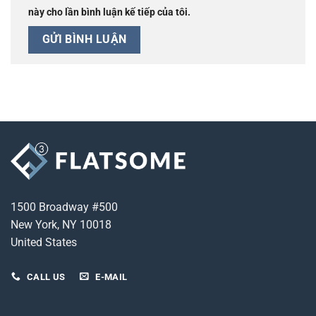
này cho lần bình luận kế tiếp của tôi.
1500 Broadway #500
New York, NY 10018
United States
CALL US
E-MAIL