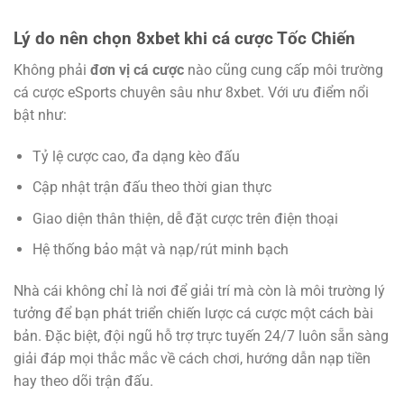
Lý do nên chọn 8xbet khi cá cược Tốc Chiến
Không phải
đơn vị cá cược
nào cũng cung cấp môi trường
cá cược eSports chuyên sâu như 8xbet. Với ưu điểm nổi
bật như:
Tỷ lệ cược cao, đa dạng kèo đấu
Cập nhật trận đấu theo thời gian thực
Giao diện thân thiện, dễ đặt cược trên điện thoại
Hệ thống bảo mật và nạp/rút minh bạch
Nhà cái không chỉ là nơi để giải trí mà còn là môi trường lý
tưởng để bạn phát triển chiến lược cá cược một cách bài
bản. Đặc biệt, đội ngũ hỗ trợ trực tuyến 24/7 luôn sẵn sàng
giải đáp mọi thắc mắc về cách chơi, hướng dẫn nạp tiền
hay theo dõi trận đấu.