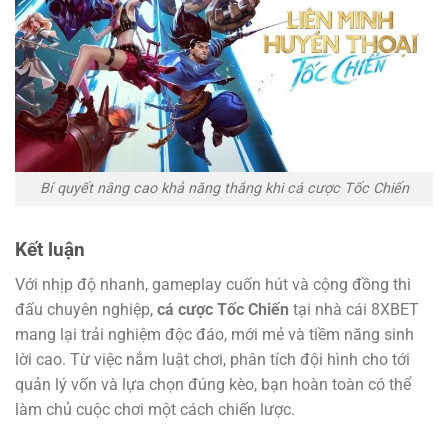
Bí quyết nâng cao khả năng thắng khi cá cược Tốc Chiến
Kết luận
Với nhịp độ nhanh, gameplay cuốn hút và cộng đồng thi
đấu chuyên nghiệp,
cá cược Tốc Chiến
tại nhà cái 8XBET
mang lại trải nghiệm độc đáo, mới mẻ và tiềm năng sinh
lời cao. Từ việc nắm luật chơi, phân tích đội hình cho tới
quản lý vốn và lựa chọn đúng kèo, bạn hoàn toàn có thể
làm chủ cuộc chơi một cách chiến lược.