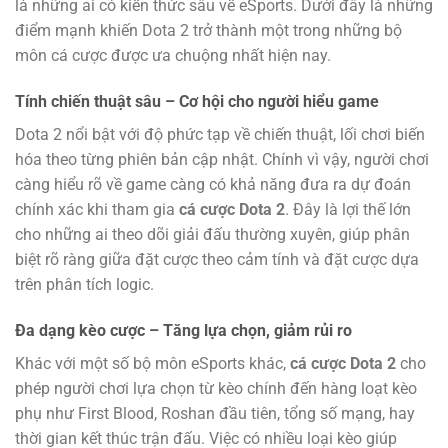
là những ai có kiến thức sâu về eSports. Dưới đây là những
điểm mạnh khiến Dota 2 trở thành một trong những bộ
môn cá cược được ưa chuộng nhất hiện nay.
Tính chiến thuật sâu – Cơ hội cho người hiểu game
Dota 2 nổi bật với độ phức tạp về chiến thuật, lối chơi biến
hóa theo từng phiên bản cập nhật. Chính vì vậy, người chơi
càng hiểu rõ về game càng có khả năng đưa ra dự đoán
chính xác khi tham gia
cá cược Dota 2
. Đây là lợi thế lớn
cho những ai theo dõi giải đấu thường xuyên, giúp phân
biệt rõ ràng giữa đặt cược theo cảm tính và đặt cược dựa
trên phân tích logic.
Đa dạng kèo cược – Tăng lựa chọn, giảm rủi ro
Khác với một số bộ môn eSports khác,
cá cược Dota 2
cho
phép người chơi lựa chọn từ kèo chính đến hàng loạt kèo
phụ như First Blood, Roshan đầu tiên, tổng số mạng, hay
thời gian kết thúc trận đấu. Việc có nhiều loại kèo giúp