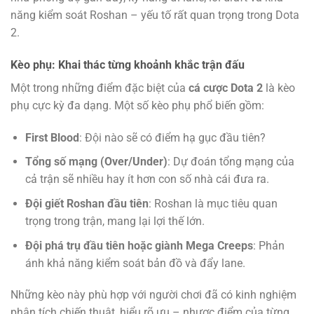
năng kiểm soát Roshan – yếu tố rất quan trọng trong Dota
2.
Kèo phụ: Khai thác từng khoảnh khắc trận đấu
Một trong những điểm đặc biệt của
cá cược Dota 2
là kèo
phụ cực kỳ đa dạng. Một số kèo phụ phổ biến gồm:
First Blood
: Đội nào sẽ có điểm hạ gục đầu tiên?
Tổng số mạng (Over/Under)
: Dự đoán tổng mạng của
cả trận sẽ nhiều hay ít hơn con số nhà cái đưa ra.
Đội giết Roshan đầu tiên
: Roshan là mục tiêu quan
trọng trong trận, mang lại lợi thế lớn.
Đội phá trụ đầu tiên hoặc giành Mega Creeps
: Phản
ánh khả năng kiểm soát bản đồ và đẩy lane.
Những kèo này phù hợp với người chơi đã có kinh nghiệm
phân tích chiến thuật, hiểu rõ ưu – nhược điểm của từng