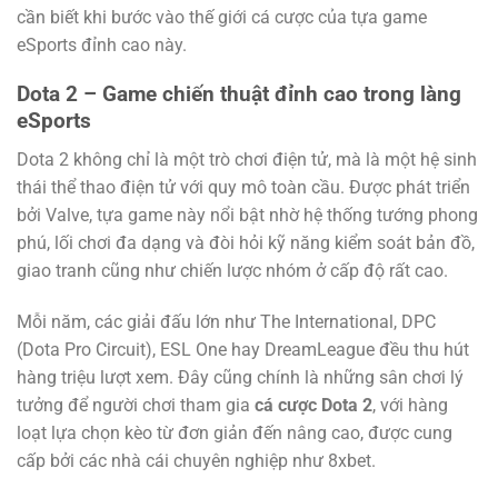
cần biết khi bước vào thế giới cá cược của tựa game
eSports đỉnh cao này.
Dota 2 – Game chiến thuật đỉnh cao trong làng
eSports
Dota 2 không chỉ là một trò chơi điện tử, mà là một hệ sinh
thái thể thao điện tử với quy mô toàn cầu. Được phát triển
bởi Valve, tựa game này nổi bật nhờ hệ thống tướng phong
phú, lối chơi đa dạng và đòi hỏi kỹ năng kiểm soát bản đồ,
giao tranh cũng như chiến lược nhóm ở cấp độ rất cao.
Mỗi năm, các giải đấu lớn như The International, DPC
(Dota Pro Circuit), ESL One hay DreamLeague đều thu hút
hàng triệu lượt xem. Đây cũng chính là những sân chơi lý
tưởng để người chơi tham gia
cá cược Dota 2
, với hàng
loạt lựa chọn kèo từ đơn giản đến nâng cao, được cung
cấp bởi các nhà cái chuyên nghiệp như 8xbet.